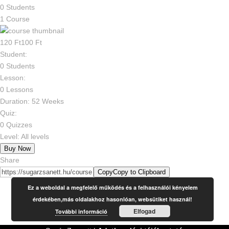
0 Students
1 Course
120 Ft
100 Ft
Student:
0 Students
Lesson:
0 Lessons
Duration:
52 Weeks
Quiz:
0 Quizzes
Level:
All levels
Buy Now
Share
Copy
Copy to Clipboard
Facebook
Ez a weboldal a megfelelő működés és a felhasználói kényelem
Twitter
érdekében,más oldalakhoz hasonlóan, websütiket használ!
Pinterest
Elfogad
További információ
Linkedin